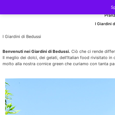
Pasticceria
Sp
Pranz
I Giardini 
I Giardini di Bedussi
Benvenuti nei Giardini di Bedussi.
Ciò che ci rende differe
Il meglio dei dolci, dei gelati, dell’Italian food rivisitat
molto alla nostra cornice green che curiamo con tanta pa