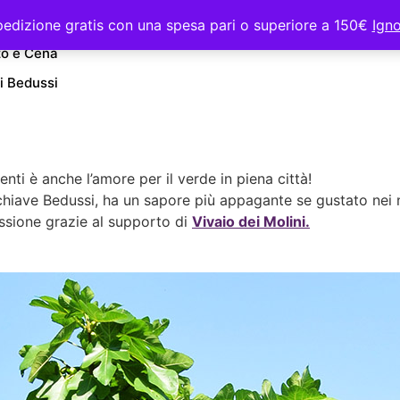
Gelateria
0
edizione gratis con una spesa pari o superiore a 150€
Ign
SHOP
o e Cena
di Bedussi
nti è anche l’amore per il verde in piena città!
o in chiave Bedussi, ha un sapore più appagante se gustato nei
ssione grazie al supporto di
Vivaio dei Molini.