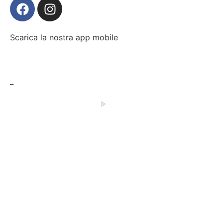
Scarica la nostra app mobile
_
BEDUSSI SRL P.IVA 04048720983 • SDI
M5UXCR1
•
REA BS 584537 © 2026 – TUTTI I
DIRITTI RISERVATI
PRIVACY & COOKIES POLICY
TERMINI E CONDIZIONI